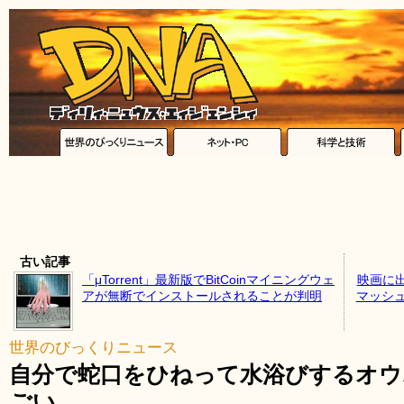
古い記事
「μTorrent」最新版でBitCoinマイニングウェ
映画に
アが無断でインストールされることが判明
マッシュア
世界のびっくりニュース
自分で蛇口をひねって水浴びするオ
ごい