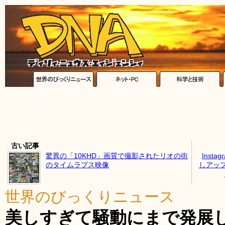
古い記事
驚異の「10KHD」画質で撮影されたリオの街
Inst
のタイムラプス映像
しアッ
世界のびっくりニュース
美しすぎて騒動にまで発展