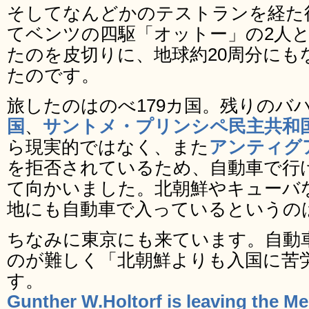
そしてなんどかのテストランを経た
てベンツの四駆「オットー」の2人
たのを皮切りに、地球約20周分にも
たのです。
旅したのはのべ179カ国。残りのバ
国
、
サントメ・プリンシペ民主共和
ら現実的ではなく、また
アンティグ
を拒否されているため、自動車で行
て向かいました。北朝鮮やキューバ
地にも自動車で入っているというの
ちなみに東京にも来ています。自動
のが難しく「北朝鮮よりも入国に苦
す。
Gunther W.Holtorf is leaving the M