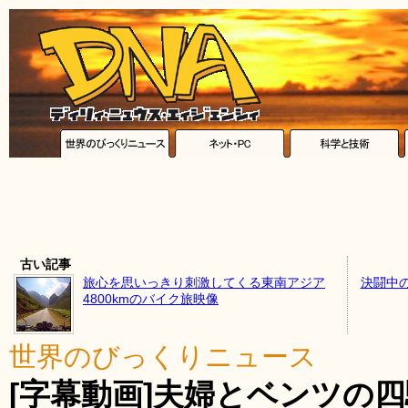
古い記事
旅心を思いっきり刺激してくる東南アジア
決闘中
4800kmのバイク旅映像
世界のびっくりニュース
[字幕動画]夫婦とベンツの四