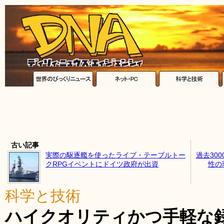
古い記事
実際の駆逐艦を使ったライブ・テーブルトー
過去30
クRPGイベントにドイツ政府が出資
性の
科学と技術
ハイクオリティかつ手軽な