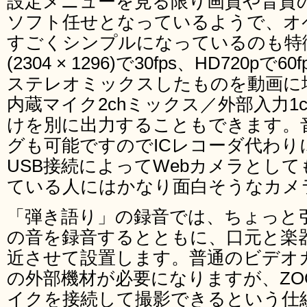
設定メニューを見る限り画質や音質
ソフト任せとなっているようで、オ
すごくシンプルになっているのも特徴
(2304 × 1296)で30fps、HD720
ステレオミックスしたものを動画に
内蔵マイク2chミックス／外部入力1
けを別に出力することもできます。
グも可能ですのでICレコーダ代わり
USB接続によってWebカメラとし
ている人にはかなり面白そうなカメ
「弾き語り」の録音では、ちょっと
の音を録音するとともに、口元と楽
近させて設置します。普通のビデオ
の外部機材が必要になりますが、ZOO
イクを接続して撮影できるという仕組み。