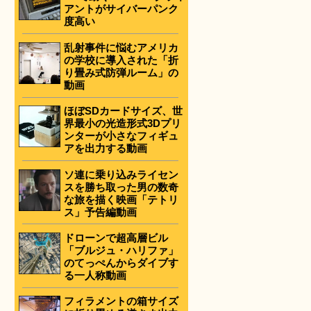
アントがサイバーパンク
度高い
乱射事件に悩むアメリカ
の学校に導入された「折
り畳み式防弾ルーム」の
動画
ほぼSDカードサイズ、世
界最小の光造形式3Dプリ
ンターが小さなフィギュ
アを出力する動画
ソ連に乗り込みライセン
スを勝ち取った男の数奇
な旅を描く映画「テトリ
ス」予告編動画
ドローンで超高層ビル
「ブルジュ・ハリファ」
のてっぺんからダイブす
る一人称動画
フィラメントの箱サイズ