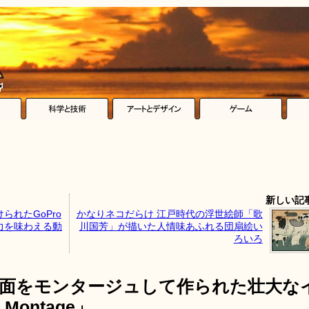
新しい記
られたGoPro
かなりネコだらけ 江戸時代の浮世絵師「歌
力を味わえる動
川国芳」が描いた人情味あふれる団扇絵い
ろいろ
場面をモンタージュして作られた壮大な
Montage」