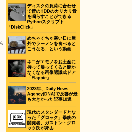
ディスクの負荷に合わせ
て昔のHDDのカリカリ音
を鳴らすことができる
Pythonスクリプト
「DiskClick」
めちゃくちゃ寒い日に屋
ら
外でラーメンを食べると
こうなる、という動画
ネコがエモノをお土産に
持って帰ってくると開か
なくなる画像認識式ドア
「Flappie」
2023年、Daily News
Agency(DNA)で反響が最
も大きかった記事10選
現代のスタンダードとな
った「グロック」拳銃の
開発者、ガストン・グロ
ック氏が死去