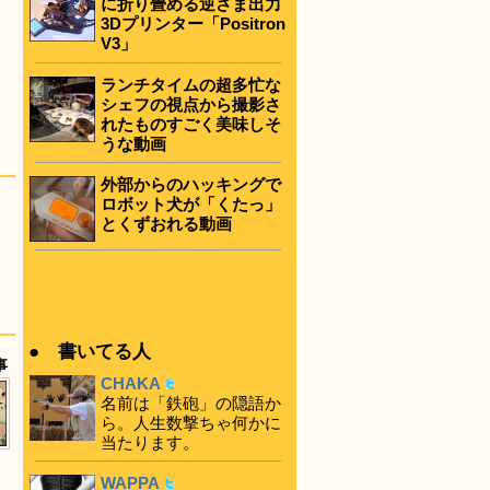
に折り畳める逆さま出力
3Dプリンター「Positron
V3」
ランチタイムの超多忙な
シェフの視点から撮影さ
れたものすごく美味しそ
うな動画
外部からのハッキングで
ロボット犬が「くたっ」
とくずおれる動画
● 書いてる人
事
CHAKA
名前は「鉄砲」の隠語か
ら。人生数撃ちゃ何かに
当たります。
WAPPA