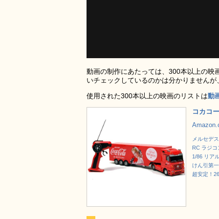
動画の制作にあたっては、300本以上の
いチェックしているのかは分かりませんが
使用された300本以上の映画のリストは
動
コカコーラ
Amazon
メルセデス
RC ラジコ
1/86 リ
けん引第一
超安定！2