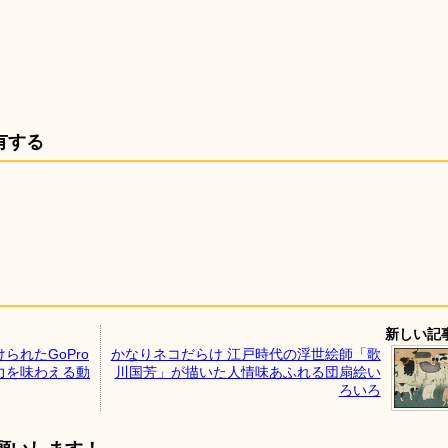
有する
新しい記
られたGoPro
かなりネコだらけ 江戸時代の浮世絵師「歌
力を味わえる動
川国芳」が描いた人情味あふれる団扇絵い
ろいろ