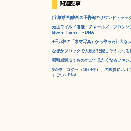
関連記事
[字幕動画]映画の予告編のサウンドトラック
元祖ワイルド俳優・チャールズ・ブロンソンが大活躍
Movie Trailer」 - DNA
4千万枚の「素材写真」から作った壮大な人生を描き
なぜかブロックで人類が絶滅しそうになる映
昭和感満点でものすごく見たくなるファンメ
第1作「ゴジラ（1954年）」の映像にハ
すごい - DNA