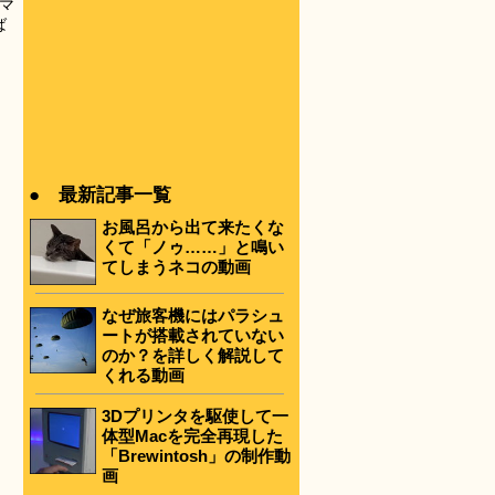
マ
ば
● 最新記事一覧
お風呂から出て来たくな
くて「ノゥ……」と鳴い
てしまうネコの動画
なぜ旅客機にはパラシュ
ートが搭載されていない
のか？を詳しく解説して
くれる動画
3Dプリンタを駆使して一
体型Macを完全再現した
「Brewintosh」の制作動
画