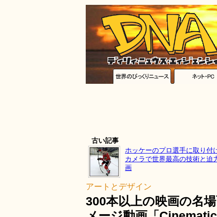
古い記事
ホッケーのプロ選手に取り付け
カメラで世界最高の技術と迫
画
アートとデザイン
300本以上の映画の名
メージ動画「Cinematic 