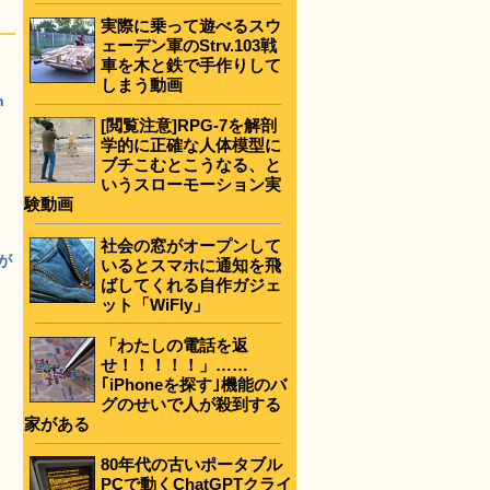
実際に乗って遊べるスウ
ェーデン軍のStrv.103戦
車を木と鉄で手作りして
しまう動画
n
[閲覧注意]RPG-7を解剖
学的に正確な人体模型に
ブチこむとこうなる、と
いうスローモーション実
験動画
社会の窓がオープンして
が
いるとスマホに通知を飛
ばしてくれる自作ガジェ
ット「WiFly」
「わたしの電話を返
せ！！！！！」……
｢iPhoneを探す｣機能のバ
グのせいで人が殺到する
家がある
80年代の古いポータブル
PCで動くChatGPTクライ