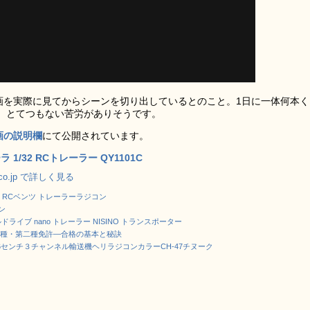
映画を実際に見てからシーンを切り出しているとのこと。1日に一体何本く
、とてつもない苦労がありそうです。
画の説明欄
にて公開されています。
 1/32 RCトレーラー QY1101C
.co.jp で詳しく見る
 RCベンツ トレーラーラジコン
ン
アルドライブ nano トレーラー NISINO トランスポーター
種・第二種免許―合格の基本と秘訣
6センチ３チャンネル輸送機ヘリラジコンカラーCH-47チヌーク