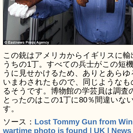
この銃はアメリカからイギリスに輸出
うちの1丁。すべての兵士がこの短
うに見せかけるため、ありとあらゆ
いまわされたもので、同じようなも
るそうです。博物館の学芸員は調査
とったのはこの1丁に80％間違いな
す。
ソース：
Lost Tommy Gun from Winst
wartime photo is found | UK | News 