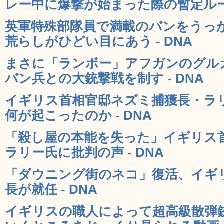
レー中に爆撃が始まった際の暫定ルール
英軍特殊部隊員で満載のバンをうっ
荒らしがひどい目にあう - DNA
まさに「ランボー」アフガンのグル
バン兵との大銃撃戦を制す - DNA
イギリス首相官邸ネズミ捕獲長・ラ
何が起こったのか - DNA
「殺し屋の本能を失った」イギリス
ラリー氏に批判の声 - DNA
「ダウニング街のネコ」復活、イギ
長が就任 - DNA
イギリスの職人によって超高級散弾