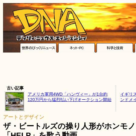
古い記事
アメリカ軍用4WD「ハンヴィー」が1台約
イギリ
120万円から猛烈払い下げオークション開始
ンドメ
アートとデザイン
ザ・ビートルズの操り人形がホンモ
「HELP」を歌う動画