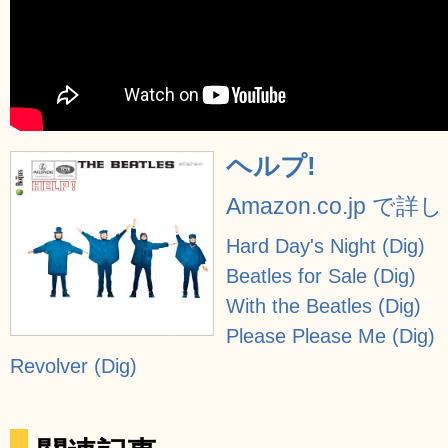
ヘルプ!
Amazon.co.jp で
Hard Day's Night (Dig)
Beatles for Sale (Dig)
With the Beatles (Dig)
Please Please Me (Dig)
Revolver (Dig)