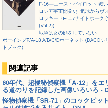
F‐16―エース・パイロット 戦
ロシア宇宙開発史: 気球からヴ
ロッキードF-117ナイトホーク (世
(Vol.2))
戦争は女の顔をしていない
ボーイングF/A‐18 A/B/C/Dホーネット (DA
トブック)
関連記事
60年代、超極秘偵察機「A-12」を
る道のりを記録した画像いろいろ - D
怪物偵察機「SR-71」のコックピ
ャル体験できるサイト - DNA