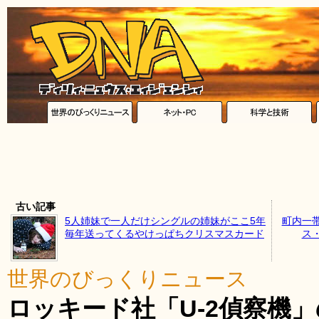
古い記事
5人姉妹で一人だけシングルの姉妹がここ5年
町内一
毎年送ってくるやけっぱちクリスマスカード
ス
世界のびっくりニュース
ロッキード社「U-2偵察機