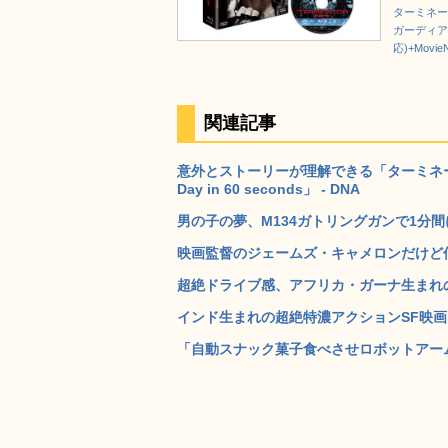
ターミネータ
ガーディア
応)+Movie
関連記事
意外とストーリーが理解できる「ターミネーター2」を
Day in 60 seconds」 - DNA
男の子の夢、M134ガトリングガンで1分間に
映画監督のジェームズ・キャメロンだけど何か
超絶ドライブ感、アフリカ・ガーナ生まれのSF
インド生まれの超絶特濃アクションSF映画「
「自動スナック菓子食べさせロボットアーム