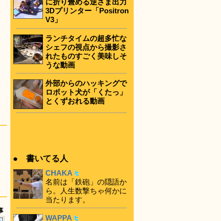
に折り畳める逆さま出力
3Dプリンター「Positron
V3」
ランチタイムの超多忙な
シェフの視点から撮影さ
れたものすごく美味しそ
うな動画
外部からのハッキングで
ロボット犬が「くたっ」
とくずおれる動画
● 書いてる人
CHAKA
名前は「鉄砲」の隠語か
ら。人生数撃ちゃ何かに
当たります。
事
WAPPA