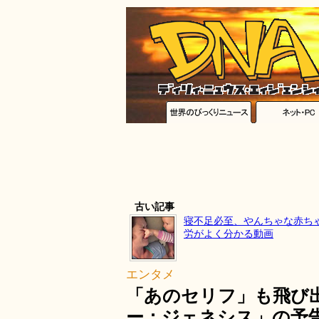
古い記事
寝不足必至、やんちゃな赤ち
労がよく分かる動画
エンタメ
「あのセリフ」も飛び
ー：ジェネシス」の予