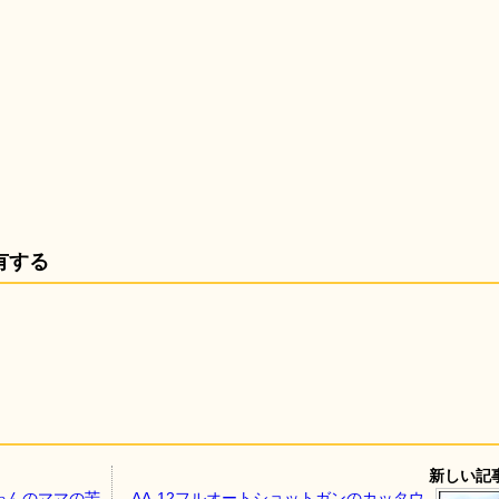
有する
新しい記
ゃんのママの苦
AA-12フルオートショットガンのカッタウ