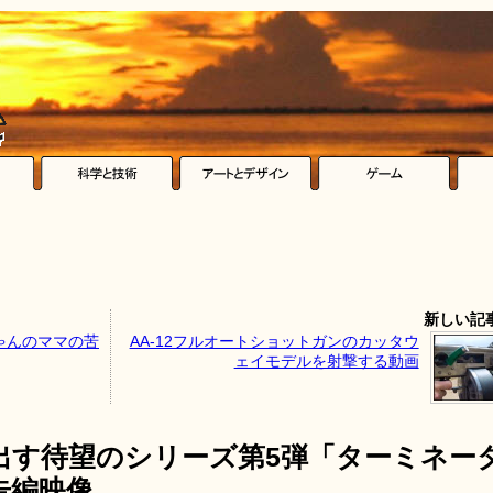
新しい記
ゃんのママの苦
AA-12フルオートショットガンのカッタウ
ェイモデルを射撃する動画
出す待望のシリーズ第5弾「ターミネー
告編映像