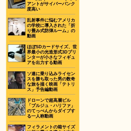
アントがサイバーパンク
度高い
乱射事件に悩むアメリカ
の学校に導入された「折
り畳み式防弾ルーム」の
動画
ほぼSDカードサイズ、世
界最小の光造形式3Dプリ
ンターが小さなフィギュ
アを出力する動画
ソ連に乗り込みライセン
スを勝ち取った男の数奇
な旅を描く映画「テトリ
ス」予告編動画
ドローンで超高層ビル
「ブルジュ・ハリファ」
のてっぺんからダイブす
る一人称動画
フィラメントの箱サイズ