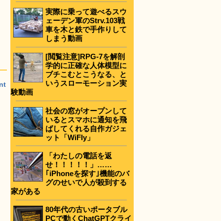
実際に乗って遊べるスウ
ェーデン軍のStrv.103戦
車を木と鉄で手作りして
しまう動画
[閲覧注意]RPG-7を解剖
学的に正確な人体模型に
ブチこむとこうなる、と
いうスローモーション実
nt
験動画
社会の窓がオープンして
いるとスマホに通知を飛
ばしてくれる自作ガジェ
ット「WiFly」
「わたしの電話を返
せ！！！！！」……
｢iPhoneを探す｣機能のバ
グのせいで人が殺到する
家がある
80年代の古いポータブル
PCで動くChatGPTクライ