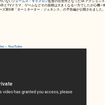
のいない
ジェームズ・キャメロン
監督の出世作となったSFアクションス
4作とTVドラマ、ゲームなどその規模は大きくなる一方でしたが心機一
ーズ第5弾「ターミネーター：ジェネシス」の予告編が公開されました
iler – YouTube