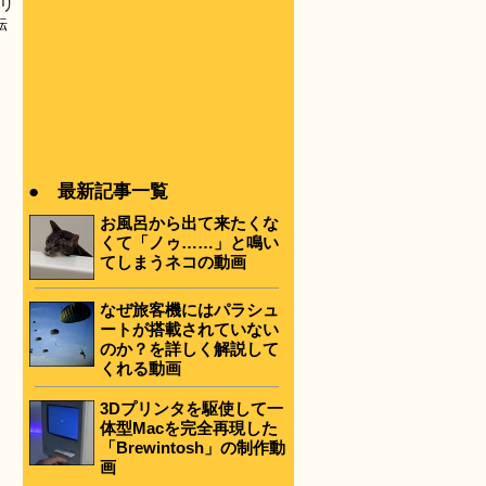
リ
転
。
● 最新記事一覧
お風呂から出て来たくな
くて「ノゥ……」と鳴い
てしまうネコの動画
なぜ旅客機にはパラシュ
ートが搭載されていない
のか？を詳しく解説して
くれる動画
3Dプリンタを駆使して一
体型Macを完全再現した
「Brewintosh」の制作動
画