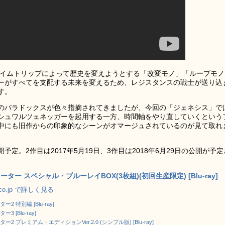
タイムトリップによって歴史を変えようとする「改変モノ」「ループモノ
ーがすべてを支配する未来を変えるため、レジスタンスの戦士が送り込
す。
のパラドックスが色々指摘されてきましたが、今回の「ジェネシス」で
シュワルツェネッガーを起用する一方、時間軸をやり直していくという
中にも旧作からの印象的なシーンがオマージュされているのが見て取れ
予定。2作目は2017年5月19日、3作目は2018年6月29日の公開が予定
ター スペシャル・ブルーレイBOX(3枚組)(初回生産限定) [Blu-ray]
.co.jp で詳しく見る
2 特別編 [Blu-ray]
3 [Blu-ray]
2 プレミアム・エディションVer.2.0 (シンプル版) [Blu-ray]