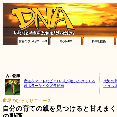
古い記事
夜道をマッドなピエロ3人が追いかけてくる
大海の
超ホラーなイタズラ動画
トゥス
世界のびっくりニュース
自分の育ての親を見つけると甘えまく
の動画