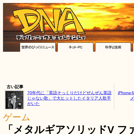
古い記事
70年代に「英語そっくりだけどぜんぜん英語
iPho
じゃない歌」で大ヒットしたイタリア人歌手
メ
がいた
ゲーム
「メタルギアソリッドV フ