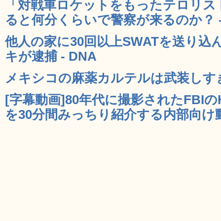
「対戦車ロケットをもったテロリス
ると何分くらいで警察が来るのか？ - 
他人の家に30回以上SWATを送り
キが逮捕 - DNA
メキシコの麻薬カルテルは武装しすぎ 
[字幕動画]80年代に撮影されたFBI
を30分間みっちり紹介する内部向け動画