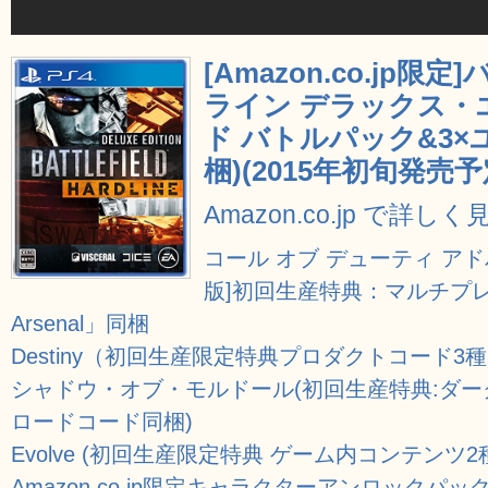
[Amazon.co.jp
ライン デラックス・エ
ド バトルパック&3×
梱)(2015年初旬発売予
Amazon.co.jp で詳しく
コール オブ デューティ ア
版]初回生産特典：マルチプレイ
Arsenal」同梱
Destiny（初回生産限定特典プロダクトコード3
シャドウ・オブ・モルドール(初回生産特典:ダー
ロードコード同梱)
Evolve (初回生産限定特典 ゲーム内コンテン
Amazon.co.jp限定キャラクターアンロックパック