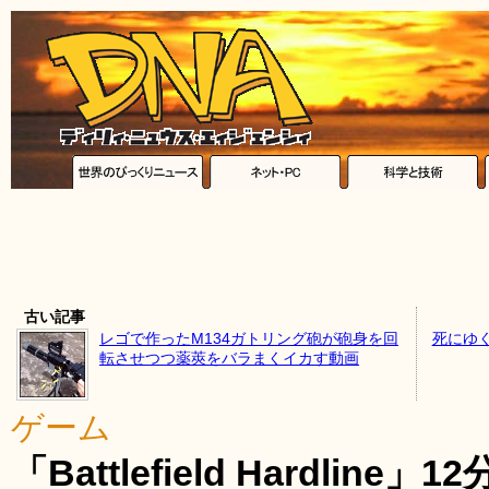
古い記事
レゴで作ったM134ガトリング砲が砲身を回
死にゆ
転させつつ薬莢をバラまくイカす動画
ゲーム
「Battlefield Hardli