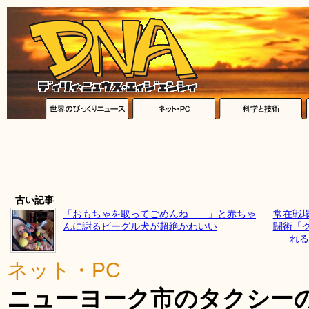
古い記事
「おもちゃを取ってごめんね……」と赤ちゃ
常在戦
んに謝るビーグル犬が超絶かわいい
闘術「
れる動
ネット・PC
ニューヨーク市のタクシー