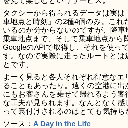
を見て楽しむというサービス。
タクシーから得られるデータは実は
車地点と時刻」の2種4個のみ。これ
いるのか分からないのですが、降車
乗車地点まで、そして乗車地点から
GoogleのAPIで取得し、それを使
す。なので実際に走ったルートとは
とです。
よーく見ると各人それぞれ得意なエ
ることもあったり。遠くの空港に出
にもお客さんを乗せて帰れるよう客
な工夫が見られます。なんとなく感
って裏付けされるのはとても気持ち
ソース：
A Day in the Life