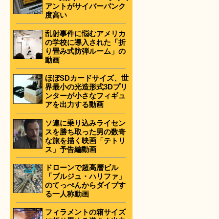
アントがサイバーパンク
度高い
乱射事件に悩むアメリカ
の学校に導入された「折
り畳み式防弾ルーム」の
動画
ほぼSDカードサイズ、世
界最小の光造形式3Dプリ
ンターが小さなフィギュ
アを出力する動画
ソ連に乗り込みライセン
スを勝ち取った男の数奇
な旅を描く映画「テトリ
ス」予告編動画
ドローンで超高層ビル
「ブルジュ・ハリファ」
のてっぺんからダイブす
る一人称動画
フィラメントの箱サイズ