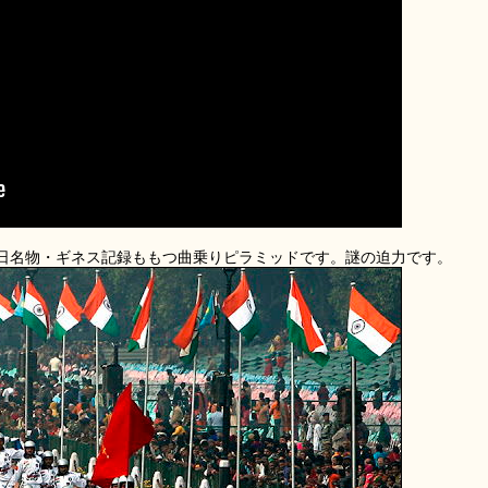
日名物・ギネス記録ももつ曲乗りピラミッドです。謎の迫力です。