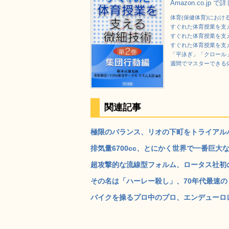
Amazon.co.jp 
体育(保健体育)におけ
すぐれた体育授業を支
すぐれた体育授業を支
すぐれた体育授業を支
「平泳ぎ」「クロール」
週間でマスターできる
関連記事
極限のバランス、リオの下町をトライアルバ
排気量6700cc、とにかく世界で一番巨大な市販
超攻撃的な流線型フォルム、ロータス社初のス
その名は「ハーレー殺し」、70年代最速のドラッ
バイクを操るプロ中のプロ、エンデューロレ