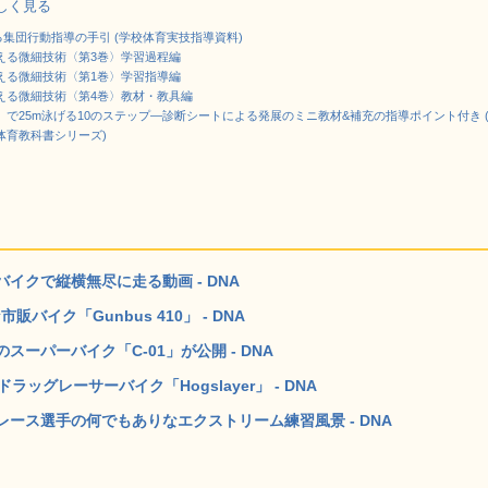
で詳しく見る
る集団行動指導の手引 (学校体育実技指導資料)
える微細技術〈第3巻〉学習過程編
える微細技術〈第1巻〉学習指導編
える微細技術〈第4巻〉教材・教具編
で25m泳げる10のステップ―診断シートによる発展のミニ教材&補充の指導ポイント付き (
体育教科書シリーズ)
イクで縦横無尽に走る動画 - DNA
バイク「Gunbus 410」 - DNA
ーパーバイク「C-01」が公開 - DNA
グレーサーバイク「Hogslayer」 - DNA
ース選手の何でもありなエクストリーム練習風景 - DNA