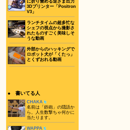
に折り畳める逆さま出力
3Dプリンター「Positron
V3」
ランチタイムの超多忙な
シェフの視点から撮影さ
れたものすごく美味しそ
うな動画
外部からのハッキングで
ロボット犬が「くたっ」
とくずおれる動画
● 書いてる人
CHAKA
名前は「鉄砲」の隠語か
ら。人生数撃ちゃ何かに
当たります。
WAPPA