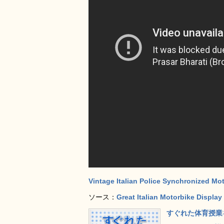
Vintage Italian Police Synchronized Mo
ソース：
Great Italian Motorbike Displa
すぐれた体育授業