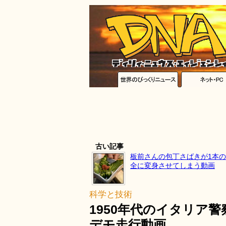
古い記事
板前さんの包丁さばきが1本
全に変身させてしまう動画
科学と技術
1950年代のイタリア
デモ走行動画