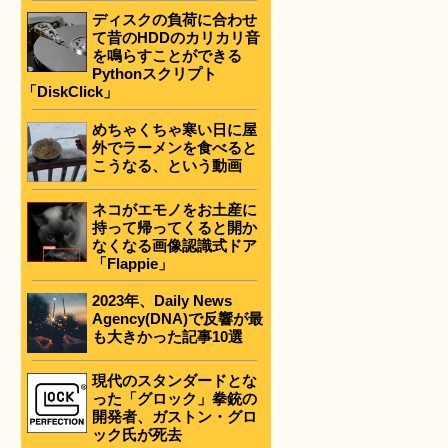
ディスクの負荷に合わせ
て昔のHDDのカリカリ音
を鳴らすことができる
Pythonスクリプト
「DiskClick」
めちゃくちゃ寒い日に屋
外でラーメンを食べると
こうなる、という動画
ネコがエモノをお土産に
持って帰ってくると開か
なくなる画像認識式ドア
「Flappie」
2023年、Daily News
Agency(DNA)で反響が最
も大きかった記事10選
現代のスタンダードとな
った「グロック」拳銃の
開発者、ガストン・グロ
ック氏が死去