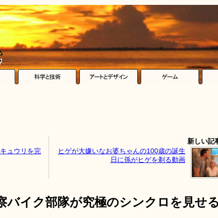
新しい記
のキュウリを完
ヒゲが大嫌いなお婆ちゃんの100歳の誕生
日に孫がヒゲを剃る動画
警察バイク部隊が究極のシンクロを見せ