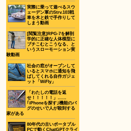
実際に乗って遊べるスウ
ェーデン軍のStrv.103戦
車を木と鉄で手作りして
しまう動画
[閲覧注意]RPG-7を解剖
学的に正確な人体模型に
ブチこむとこうなる、と
いうスローモーション実
験動画
社会の窓がオープンして
いるとスマホに通知を飛
ばしてくれる自作ガジェ
ット「WiFly」
「わたしの電話を返
せ！！！！！」……
｢iPhoneを探す｣機能のバ
グのせいで人が殺到する
家がある
80年代の古いポータブル
PCで動くChatGPTクライ