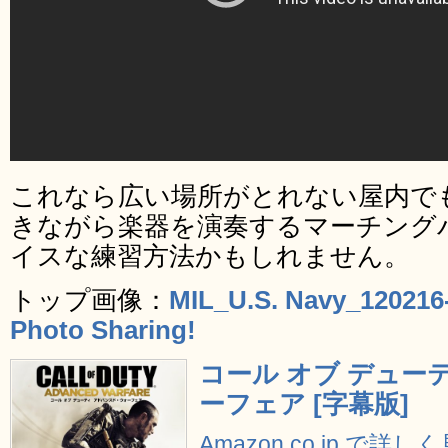
これなら広い場所がとれない屋内で
きながら楽器を演奏するマーチング
イスな練習方法かもしれません。
トップ画像：
MIL_U.S. Navy_120216-
Photo Sharing!
コール オブ デュー
ーフェア [字幕版]
Amazon.co.jp で詳し