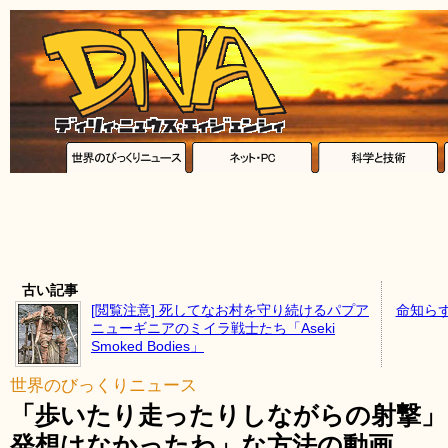
古い記事
[閲覧注意] 死してなお村を守り続けるパプア
命知ら
ニューギニアのミイラ戦士たち「Aseki
Smoked Bodies」
世界のびっくりニュース
「歩いたり走ったりしながらの射撃」
発想はなかったわ」な方法の動画