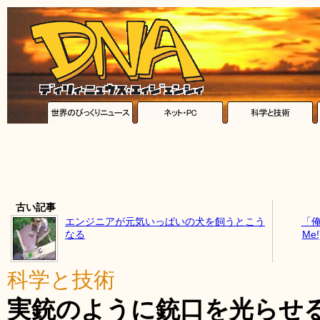
古い記事
エンジニアが元気いっぱいの犬を飼うとこう
「俺
なる
Me
科学と技術
実銃のように銃口を光らせ