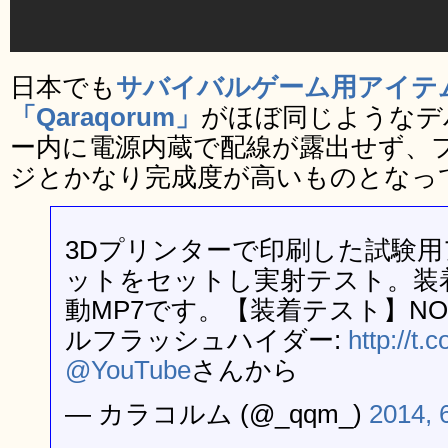
日本でも
サバイバルゲーム用アイテ
「Qaraqorum」
がほぼ同じようなデ
ー内に電源内蔵で配線が露出せず、
ジとかなり完成度が高いものとなっ
3Dプリンターで印刷した試験
ットをセットし実射テスト。装
動MP7です。【装着テスト】NO
ルフラッシュハイダー:
http://t
@YouTube
さんから
— カラコルム (@_qqm_)
2014, 