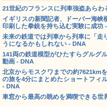
21世紀のフランスに列車強盗あらわる 
イギリスの新聞記者、ドーバー海峡
印刷した拳銃を持ち込む実験に成功 - 
未来の鉄道では列車から列車に「走
うになるかもしれない - DNA
141両の鉄道模型がひたすらグルグ
動画 - DNA
北京からモスクワまでの約7621k
の旅を4分にまとめたショートフィルム「T
- DNA
車窓から最高の眺めを満喫できる世界の