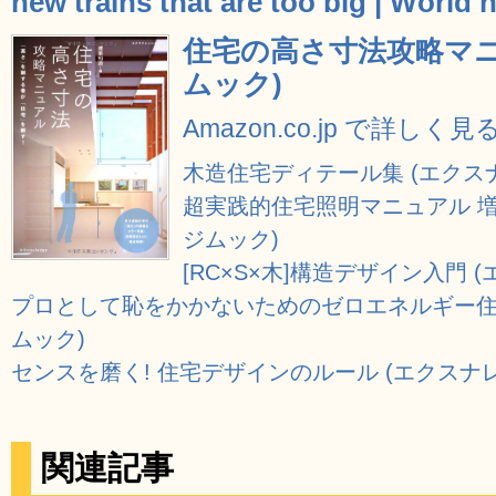
new trains that are too big | World
住宅の高さ寸法攻略マニ
ムック)
Amazon.co.jp で詳しく見
木造住宅ディテール集 (エクス
超実践的住宅照明マニュアル 増
ジムック)
[RC×S×木]構造デザイン入門 
プロとして恥をかかないためのゼロエネルギー住
ムック)
センスを磨く! 住宅デザインのルール (エクスナ
関連記事