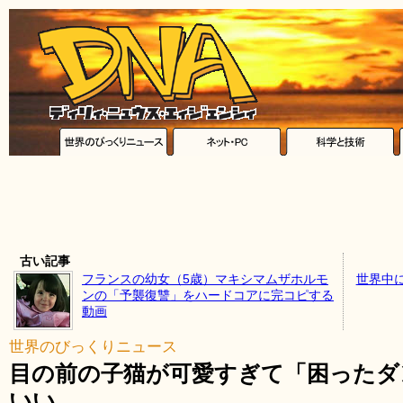
古い記事
フランスの幼女（5歳）マキシマムザホルモ
世界中
ンの「予襲復讐」をハードコアに完コピする
動画
世界のびっくりニュース
目の前の子猫が可愛すぎて「困ったダ
いい