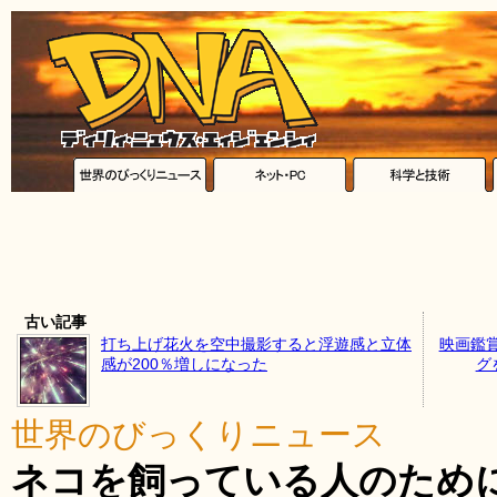
古い記事
打ち上げ花火を空中撮影すると浮遊感と立体
映画鑑
感が200％増しになった
グ
世界のびっくりニュース
ネコを飼っている人のため