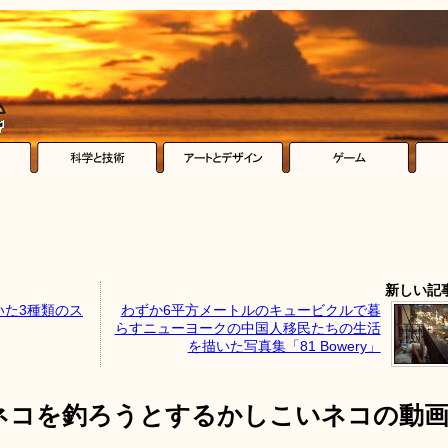
新しい記
いた3種類のス
わずか6平方メートルのキュービクルで暮
らすニューヨークの中国人移民たちの生活
を描いた写真集「81 Bowery」
ネコを釣ろうとするかしこいネコの動