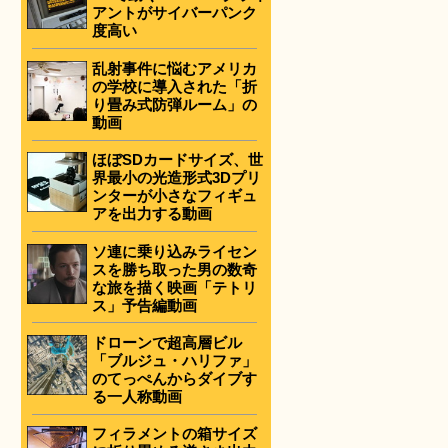
アントがサイバーパンク
度高い
乱射事件に悩むアメリカ
の学校に導入された「折
り畳み式防弾ルーム」の
動画
ほぼSDカードサイズ、世
界最小の光造形式3Dプリ
ンターが小さなフィギュ
アを出力する動画
ソ連に乗り込みライセン
スを勝ち取った男の数奇
な旅を描く映画「テトリ
ス」予告編動画
ドローンで超高層ビル
「ブルジュ・ハリファ」
のてっぺんからダイブす
る一人称動画
フィラメントの箱サイズ