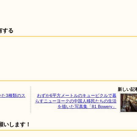
有する
新しい記
いた3種類のス
わずか6平方メートルのキュービクルで暮
らすニューヨークの中国人移民たちの生活
を描いた写真集「81 Bowery」
願いします！