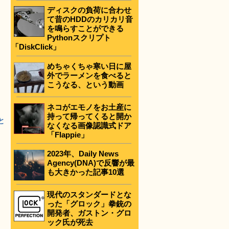
ディスクの負荷に合わせ
て昔のHDDのカリカリ音
を鳴らすことができる
Pythonスクリプト
「DiskClick」
めちゃくちゃ寒い日に屋
外でラーメンを食べると
こうなる、という動画
ネコがエモノをお土産に
持って帰ってくると開か
と
なくなる画像認識式ドア
「Flappie」
2023年、Daily News
Agency(DNA)で反響が最
も大きかった記事10選
現代のスタンダードとな
った「グロック」拳銃の
開発者、ガストン・グロ
ック氏が死去