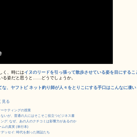
しく、時には
イヌのリードを引っ張って散歩させている姿を目にするこ
いる姿だと思うと……どうでしょうか。
はてな、ヤフトピ ネット釣り師が人々をとりこにする手口はこんなに凄い
しく見る
マーケティングの授業
しないが、普通の人にはそこそこ役立つビジネス書
ング: なぜ、あの人のクチコミは影響力があるのか
ムの真実 (単行本)
オデッセイ: 時代を創った雑誌たち