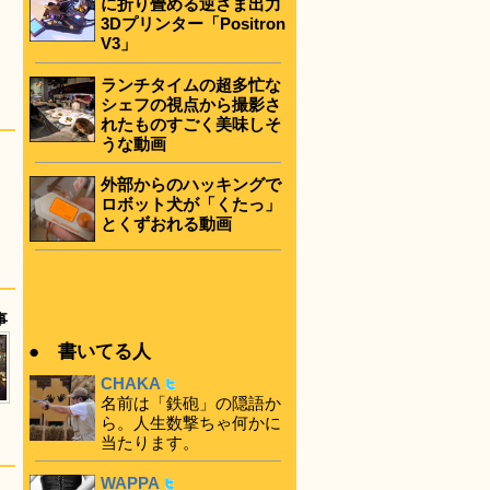
に折り畳める逆さま出力
3Dプリンター「Positron
V3」
ランチタイムの超多忙な
シェフの視点から撮影さ
れたものすごく美味しそ
うな動画
外部からのハッキングで
ロボット犬が「くたっ」
とくずおれる動画
事
● 書いてる人
CHAKA
名前は「鉄砲」の隠語か
ら。人生数撃ちゃ何かに
当たります。
WAPPA