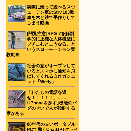
実際に乗って遊べるスウ
ェーデン軍のStrv.103戦
車を木と鉄で手作りして
しまう動画
[閲覧注意]RPG-7を解剖
学的に正確な人体模型に
ブチこむとこうなる、と
いうスローモーション実
験動画
社会の窓がオープンして
いるとスマホに通知を飛
ばしてくれる自作ガジェ
ット「WiFly」
「わたしの電話を返
せ！！！！！」……
｢iPhoneを探す｣機能のバ
グのせいで人が殺到する
家がある
80年代の古いポータブル
PCで動くChatGPTクライ