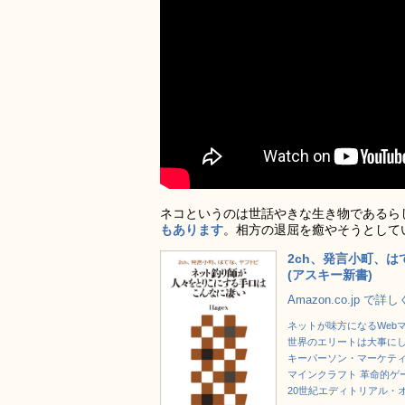
ネコというのは世話やきな生き物であるら
もあります
。相方の退屈を癒やそうとして
2ch、発言小町、
(アスキー新書)
Amazon.co.jp で詳
ネットが味方になるWeb
世界のエリートは大事に
キーパーソン・マーケティ
マインクラフト 革命的ゲー
20世紀エディトリアル・