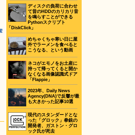
ディスクの負荷に合わせ
て昔のHDDのカリカリ音
を鳴らすことができる
Pythonスクリプト
「DiskClick」
驚
めちゃくちゃ寒い日に屋
外でラーメンを食べると
こうなる、という動画
ネコがエモノをお土産に
持って帰ってくると開か
なくなる画像認識式ドア
「Flappie」
2023年、Daily News
Agency(DNA)で反響が最
も大きかった記事10選
現代のスタンダードとな
った「グロック」拳銃の
開発者、ガストン・グロ
ック氏が死去