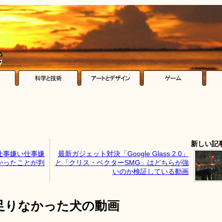
新しい記
仕事嫌い仕事嫌
最新ガジェット対決「Google Glass 2.0」
かったことが判
と「クリス・ベクターSMG」はどちらが強
いのか検証している動画
足りなかった犬の動画