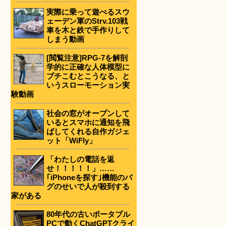
実際に乗って遊べるスウ
ェーデン軍のStrv.103戦
車を木と鉄で手作りして
しまう動画
[閲覧注意]RPG-7を解剖
学的に正確な人体模型に
ブチこむとこうなる、と
いうスローモーション実
験動画
社会の窓がオープンして
いるとスマホに通知を飛
ばしてくれる自作ガジェ
ット「WiFly」
「わたしの電話を返
せ！！！！！」……
｢iPhoneを探す｣機能のバ
グのせいで人が殺到する
家がある
80年代の古いポータブル
PCで動くChatGPTクライ