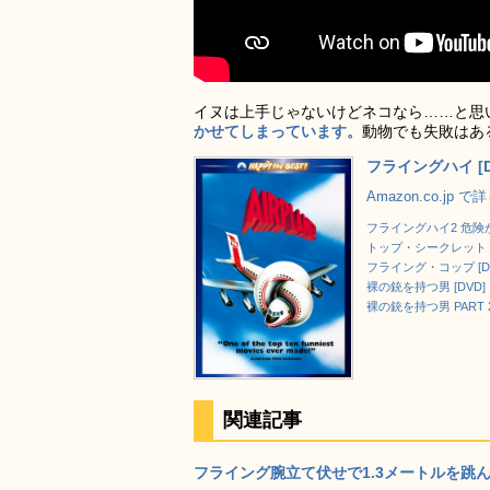
イヌは上手じゃないけどネコなら……と思
かせてしまっています。
動物でも失敗はあ
フライングハイ [D
Amazon.co.jp 
フライングハイ2 危険が
トップ・シークレット [
フライング・コップ [D
裸の銃を持つ男 [DVD]
裸の銃を持つ男 PART 2 1
関連記事
フライング腕立て伏せで1.3メートルを跳ん