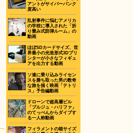
アントがサイバーパンク
度高い
乱射事件に悩むアメリカ
の学校に導入された「折
り畳み式防弾ルーム」の
動画
ほぼSDカードサイズ、世
界最小の光造形式3Dプリ
ンターが小さなフィギュ
アを出力する動画
ソ連に乗り込みライセン
スを勝ち取った男の数奇
な旅を描く映画「テトリ
ス」予告編動画
ドローンで超高層ビル
「ブルジュ・ハリファ」
のてっぺんからダイブす
る一人称動画
フィラメントの箱サイズ