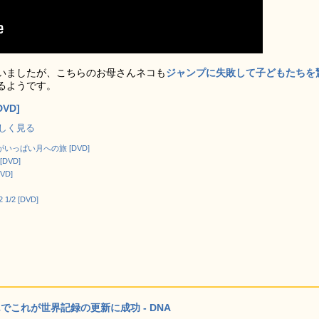
いましたが、こちらのお母さんネコも
ジャンプに失敗して子どもたちを
るようです。
VD]
で詳しく見る
いっぱい月への旅 [DVD]
DVD]
VD]
/2 [DVD]
でこれが世界記録の更新に成功 - DNA