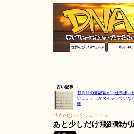
古い記事
裁判所の書記官が「仕事嫌い
い……」しかタイプしていな
明
世界のびっくりニュース
あと少しだけ飛距離が