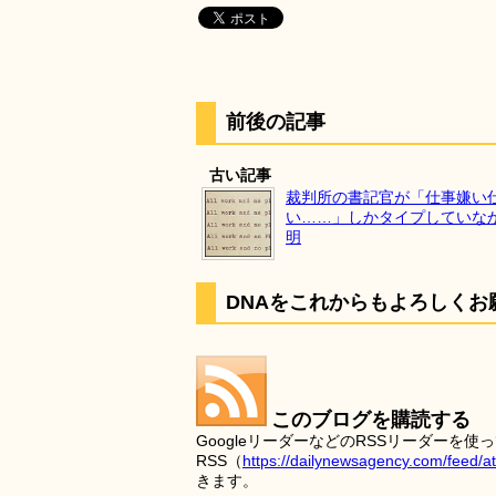
前後の記事
古い記事
裁判所の書記官が「仕事嫌い
い……」しかタイプしていな
明
DNAをこれからもよろしくお
このブログを購読する
GoogleリーダーなどのRSSリーダー
RSS（
https://dailynewsagency.com/feed/a
きます。