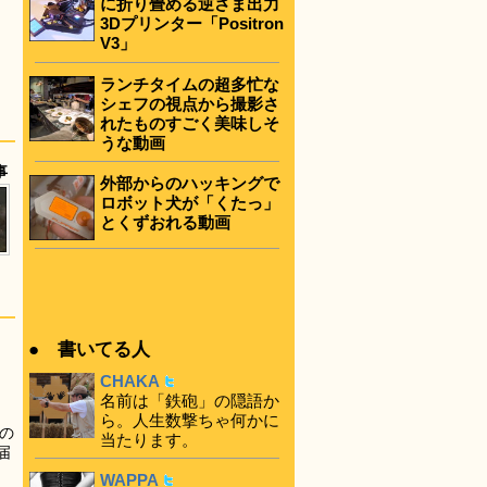
に折り畳める逆さま出力
3Dプリンター「Positron
V3」
ランチタイムの超多忙な
シェフの視点から撮影さ
れたものすごく美味しそ
うな動画
事
外部からのハッキングで
ロボット犬が「くたっ」
とくずおれる動画
● 書いてる人
CHAKA
名前は「鉄砲」の隠語か
ら。人生数撃ちゃ何かに
の
当たります。
届
WAPPA