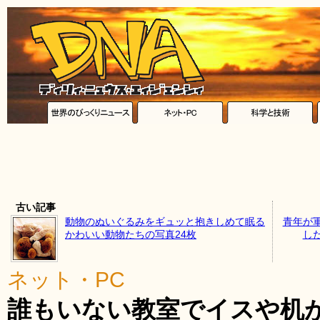
古い記事
動物のぬいぐるみをギュッと抱きしめて眠る
青年が
かわいい動物たちの写真24枚
し
ネット・PC
誰もいない教室でイスや机