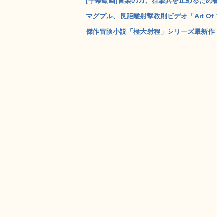
[字幕動画]音楽の力、狙撃兵を止めるため響
マグプル、長距離射撃教則ビデオ「Art Of The
傑作冒険小説「極大射程」シリーズ最新作「De