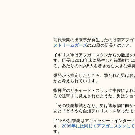
前代未聞の出来事が発生したのは南アフガ
ストリームガーズ
の20歳の伍長とのこと。
イギリス軍はアフガニスタンからの撤退を
す。伍長は2013年末に発生した銃撃戦でL
ろ、あたりの民兵5人を巻き込む大きな爆
爆発から推定したところ、撃たれた男はおよ
かと考えられています。
指揮官のリチャード・スラック中佐によれ
ろで狙撃手に発見されたようだ。男はショ
「その後銃撃戦となり、男は遮蔽物に向か
あと『どうやら自爆テロリストを撃ったよ
L115A3狙撃銃はアキュラシー・インター
ル。
2009年には同じくアフガニスタンにて
す。