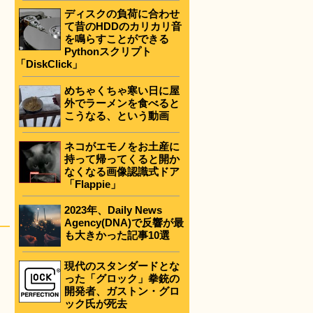
ディスクの負荷に合わせ
て昔のHDDのカリカリ音
を鳴らすことができる
Pythonスクリプト
「DiskClick」
めちゃくちゃ寒い日に屋
外でラーメンを食べると
こうなる、という動画
ネコがエモノをお土産に
持って帰ってくると開か
なくなる画像認識式ドア
「Flappie」
2023年、Daily News
Agency(DNA)で反響が最
も大きかった記事10選
現代のスタンダードとな
った「グロック」拳銃の
開発者、ガストン・グロ
ック氏が死去