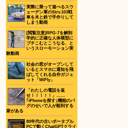
実際に乗って遊べるスウ
ェーデン軍のStrv.103戦
車を木と鉄で手作りして
しまう動画
[閲覧注意]RPG-7を解剖
学的に正確な人体模型に
ブチこむとこうなる、と
いうスローモーション実
験動画
社会の窓がオープンして
いるとスマホに通知を飛
ばしてくれる自作ガジェ
ット「WiFly」
「わたしの電話を返
せ！！！！！」……
｢iPhoneを探す｣機能のバ
グのせいで人が殺到する
家がある
80年代の古いポータブル
PCで動くChatGPTクライ