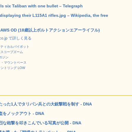
lls six Taliban with one bullet – Telegraph
isplaying their L115A1 rifles.jpg – Wikipedia, the free
96AWS OD (18歳以上ボルトアクションエアーライフル)
.co.jp で詳しく見る
タクティカルバイポット
プロスコープズーム
 マガジン
ハイ・マウントベース
マウントリング LOW
った1人でタリバン兵との大銃撃戦を制す - DNA
ノックアウト - DNA
な砲撃を叩きこんでいる写真が公開 - DNA