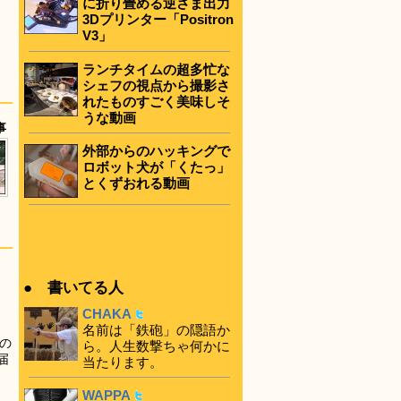
に折り畳める逆さま出力
3Dプリンター「Positron
V3」
ランチタイムの超多忙な
シェフの視点から撮影さ
れたものすごく美味しそ
うな動画
事
外部からのハッキングで
ロボット犬が「くたっ」
とくずおれる動画
● 書いてる人
CHAKA
名前は「鉄砲」の隠語か
の
ら。人生数撃ちゃ何かに
届
当たります。
WAPPA