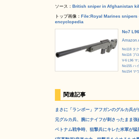
ソース：
British sniper in Afghanistan ki
トップ画像：
File:Royal Marines snipers d
encyclopedia
No7 L
Amazon
No118 
No116 
V-6 L96
No155 
No154 
関連記事
まさに「ランボー」アフガンのグルカ兵がた
元グルカ兵、腕にナイフが刺さったまま強盗を
ベトナム戦争時、狙撃兵にキレた米軍が猛烈