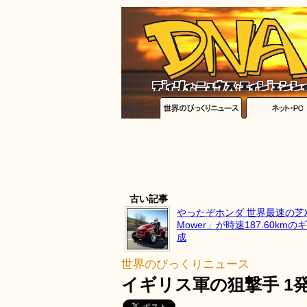
古い記事
やったぞホンダ 世界最速の芝刈
Mower」が時速187.60km
成
世界のびっくりニュース
イギリス軍の狙撃手 1