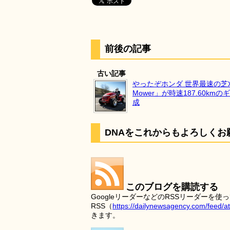
前後の記事
古い記事
やったぞホンダ 世界最速の芝刈
Mower」が時速187.60km
成
DNAをこれからもよろしくお
このブログを購読する
GoogleリーダーなどのRSSリーダー
RSS（
https://dailynewsagency.com/feed/a
きます。