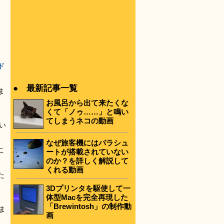
ド
● 最新記事一覧
ま
お風呂から出て来たくな
くて「ノゥ……」と鳴い
てしまうネコの動画
い
なぜ旅客機にはパラシュ
こ
ートが搭載されていない
のか？を詳しく解説して
くれる動画
た
3Dプリンタを駆使して一
体型Macを完全再現した
「Brewintosh」の制作動
ま
画