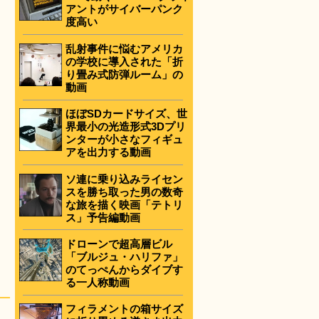
アントがサイバーパンク
度高い
乱射事件に悩むアメリカ
の学校に導入された「折
り畳み式防弾ルーム」の
動画
ほぼSDカードサイズ、世
界最小の光造形式3Dプリ
ンターが小さなフィギュ
アを出力する動画
ソ連に乗り込みライセン
スを勝ち取った男の数奇
な旅を描く映画「テトリ
ス」予告編動画
ドローンで超高層ビル
「ブルジュ・ハリファ」
のてっぺんからダイブす
る一人称動画
フィラメントの箱サイズ