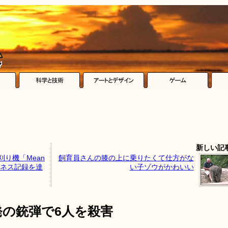
新しい記
り機「Mean
飼育員さんの膝の上に乗りたくて仕方がな
のギネス記録を達
い子ゾウがかわいい
発の銃弾で6人を殺害