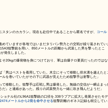
ニスタンのカカラン。現在も赴任中であることから匿名ですが、
コール
進めていますが各地ではいまだタリバン勢力との交戦が繰り返されてい
115A3狙撃銃を用い、850メートルの距離から武装した男を撃ったとこ
発が発生しました。
そ20kgの爆発物を身につけており、軍は自爆テロ要員だったのではな
ば「男はベストを着用していた。木立にそって移動し排水溝を越えたと
ールを巻いていたがその下に武器が見えたため狙撃手は射撃した」
って移動した。狙撃手は応戦し男は爆発した。無線の交信が一瞬止まっ
うだ』と連絡があった。残りの武装勢力も一緒に吹き飛んだようだ」
ナショナル社のL96A1狙撃銃の口径を.338ラプアに拡大し発展させたモデ
2474メートルから2発を命中させる
狙撃距離のギネス記録も樹立してい