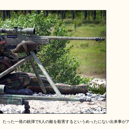
、たった一発の銃弾で6人の敵を殺害するというめったにない出来事が