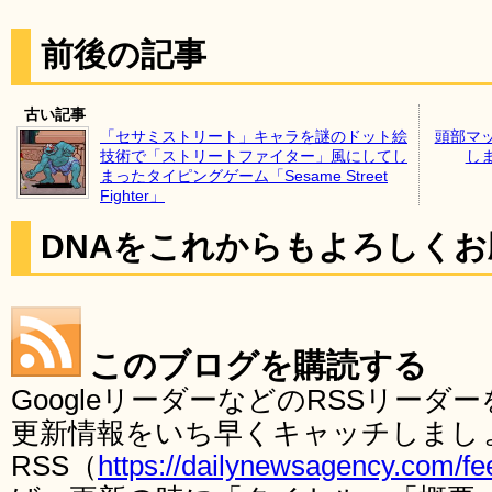
前後の記事
古い記事
「セサミストリート」キャラを謎のドット絵
頭部マ
技術で「ストリートファイター」風にしてし
し
まったタイピングゲーム「Sesame Street
Fighter」
DNAをこれからもよろしく
このブログを購読する
GoogleリーダーなどのRSSリー
更新情報をいち早くキャッチしまし
RSS（
https://dailynewsagency.com/fe