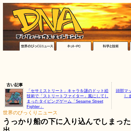
古い記事
「セサミストリート」キャラを謎のドット絵
頭部マ
技術で「ストリートファイター」風にしてし
し
まったタイピングゲーム「Sesame Street
Fighter」
世界のびっくりニュース
うっかり船の下に入り込んでしまった
出