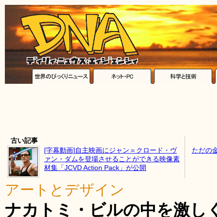
古い記事
[字幕動画]自主映画にジャン＝クロード・ヴ
ただの
ァン・ダムを登場させることができる映像素
材集「JCVD Action Pack」が公開
アートとデザイン
ナカトミ・ビルの中を激し