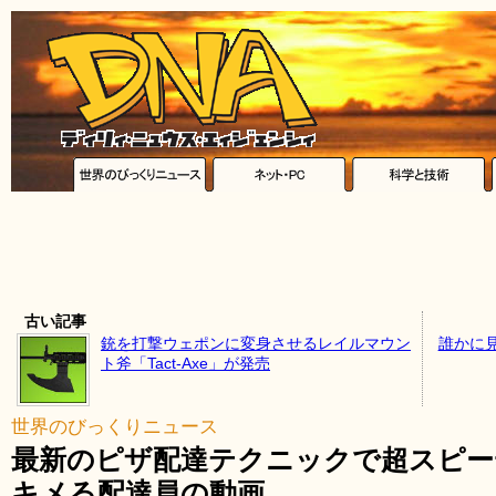
古い記事
銃を打撃ウェポンに変身させるレイルマウン
誰かに
ト斧「Tact-Axe」が発売
世界のびっくりニュース
最新のピザ配達テクニックで超スピー
キメる配達員の動画