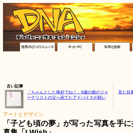
古い記事
「ちゃんとした格好でね！」9歳の娘がジャ
見た目番
ーナリストの父へ宛てたアドバイスが鋭い
アートとデザイン
「子ども頃の夢」が写った写真を手に
真集「I Wish」