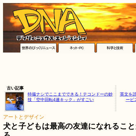
古い記事
特撮ナシでここまでできる！テコンドーの妙
英文を読
技「空中回転4連キック」がすごい
ービス「
アートとデザイン
犬と子どもは最高の友達になれること
ろ