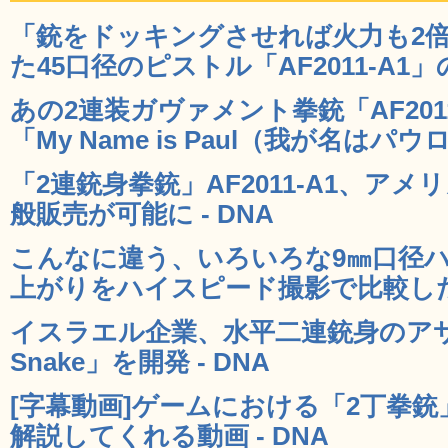
「銃をドッキングさせれば火力も2
た45口径のピストル「AF2011-A1」の
あの2連装ガヴァメント拳銃「AF201
「My Name is Paul（我が名はパウロ
「2連銃身拳銃」AF2011-A1、ア
般販売が可能に - DNA
こんなに違う、いろいろな9㎜口径
上がりをハイスピード撮影で比較した動
イスラエル企業、水平二連銃身のアサル
Snake」を開発 - DNA
[字幕動画]ゲームにおける「2丁拳
解説してくれる動画 - DNA