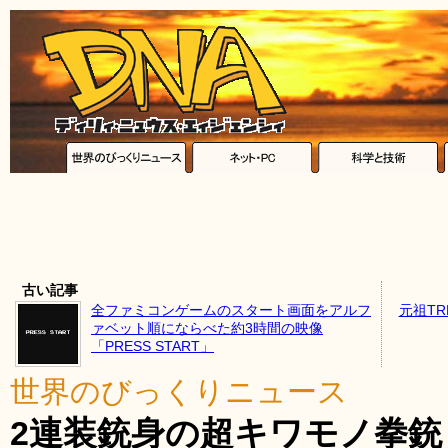
古い記事
全ファミコンゲームのスタート画面をアルフ
元祖T
ァベット順にならべた約3時間の映像
「PRESS START」
世界のびっくりニュース
2連装銃身の超キワモノ拳銃「A