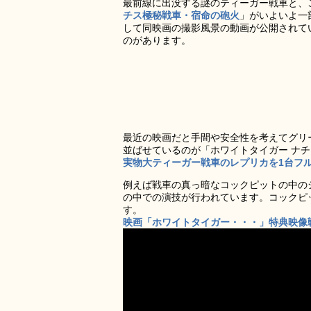
最前線に出没する謎のティーガー戦車と、
チス極秘戦車・宿命の砲火
」がいよいよ一
して同映画の撮影風景の動画が公開されて
のがあります。
最近の映画だと手間や安全性を考えてグリ
並ばせているのが「ホワイトタイガー ナ
実物大ティーガー戦車のレプリカを1台フ
例えば戦車の真っ暗なコックピットの中の
の中での演技が行われています。コックピ
す。
映画「ホワイトタイガー・・・」特典映像戦車の