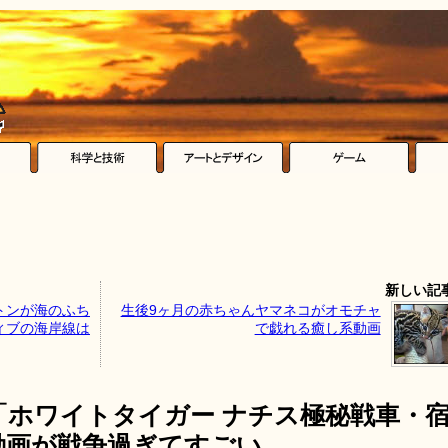
新しい記
トンが海のふち
生後9ヶ月の赤ちゃんヤマネコがオモチャ
ィブの海岸線は
で戯れる癒し系動画
「ホワイトタイガー ナチス極秘戦車・
動画が戦争過ぎてすごい