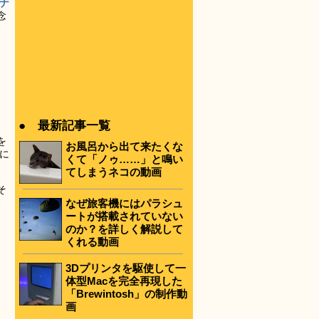
ナ
念
も
● 最新記事一覧
を
お風呂から出て来たくな
に
くて「ノゥ……」と鳴い
。
てしまうネコの動画
そ
なぜ旅客機にはパラシュ
ートが搭載されていない
のか？を詳しく解説して
くれる動画
3Dプリンタを駆使して一
体型Macを完全再現した
「Brewintosh」の制作動
画