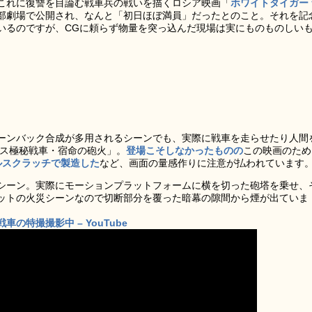
これに復讐を目論む戦車兵の戦いを描くロシア映画「
ホワイトタイガー 
部劇場で公開され、なんと「初日ほぼ満員」だったとのこと。それを記
いるのですが、CGに頼らず物量を突っ込んだ現場は実にものものしい
ーンバック合成が多用されるシーンでも、実際に戦車を走らせたり人間
チス極秘戦車・宿命の砲火」。
登場こそしなかったものの
この映画のため
ルスクラッチで製造した
など、画面の量感作りに注意が払われています
シーン。実際にモーションプラットフォームに横を切った砲塔を乗せ、
ットの火災シーンなので切断部分を覆った暗幕の隙間から煙が出ていま
特撮撮影中 – YouTube