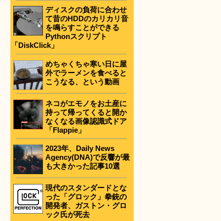
ディスクの負荷に合わせ
て昔のHDDのカリカリ音
を鳴らすことができる
Pythonスクリプト
「DiskClick」
めちゃくちゃ寒い日に屋
外でラーメンを食べると
こうなる、という動画
ネコがエモノをお土産に
持って帰ってくると開か
なくなる画像認識式ドア
「Flappie」
2023年、Daily News
Agency(DNA)で反響が最
も大きかった記事10選
現代のスタンダードとな
った「グロック」拳銃の
開発者、ガストン・グロ
ック氏が死去