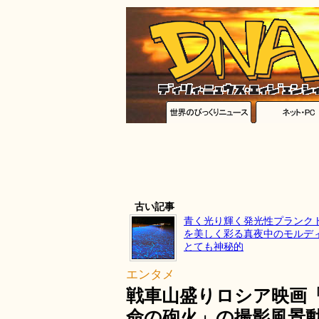
古い記事
青く光り輝く発光性プランク
を美しく彩る真夜中のモルデ
とても神秘的
エンタメ
戦車山盛りロシア映画
命の砲火」の撮影風景