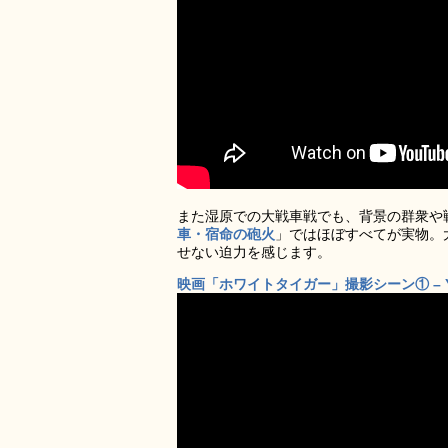
また湿原での大戦車戦でも、背景の群衆や
車・宿命の砲火
」ではほぼすべてが実物。
せない迫力を感じます。
映画「ホワイトタイガー」撮影シーン① – Yo