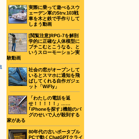
実際に乗って遊べるスウ
ェーデン軍のStrv.103戦
車を木と鉄で手作りして
しまう動画
[閲覧注意]RPG-7を解剖
学的に正確な人体模型に
ブチこむとこうなる、と
いうスローモーション実
験動画
戦
社会の窓がオープンして
出
いるとスマホに通知を飛
ばしてくれる自作ガジェ
ット「WiFly」
「わたしの電話を返
せ！！！！！」……
｢iPhoneを探す｣機能のバ
グのせいで人が殺到する
家がある
80年代の古いポータブル
PCで動くChatGPTクライ