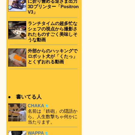
に折り畳める逆さま出力
3Dプリンター「Positron
V3」
ランチタイムの超多忙な
シェフの視点から撮影さ
れたものすごく美味しそ
うな動画
外部からのハッキングで
ロボット犬が「くたっ」
とくずおれる動画
● 書いてる人
CHAKA
名前は「鉄砲」の隠語か
ら。人生数撃ちゃ何かに
当たります。
WAPPA