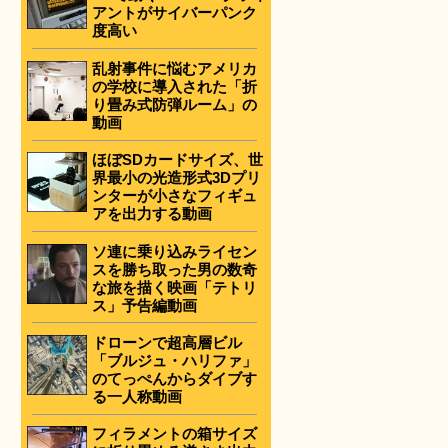
アントがサイバーパンク
度高い
乱射事件に悩むアメリカ
の学校に導入された「折
り畳み式防弾ルーム」の
動画
ほぼSDカードサイズ、世
界最小の光造形式3Dプリ
ンターが小さなフィギュ
アを出力する動画
ソ連に乗り込みライセン
スを勝ち取った男の数奇
な旅を描く映画「テトリ
ス」予告編動画
ドローンで超高層ビル
「ブルジュ・ハリファ」
のてっぺんからダイブす
る一人称動画
フィラメントの箱サイズ