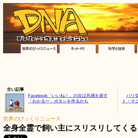
古い記事
Facebook「いいね！」の次は共感を表す
パリ
「わかるー」ボタンを作るかも
ト・マ
世界のびっくりニュース
全身全霊で飼い主にスリスリしてくる