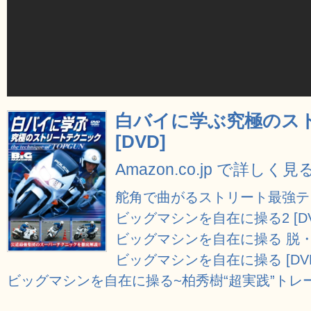
白バイに学ぶ究極のス
[DVD]
Amazon.co.jp で詳しく見
舵角で曲がるストリート最強テクニ
ビッグマシンを自在に操る2 [DV
ビッグマシンを自在に操る 脱・ビ
ビッグマシンを自在に操る [DV
ビッグマシンを自在に操る~柏秀樹“超実践”トレーニ