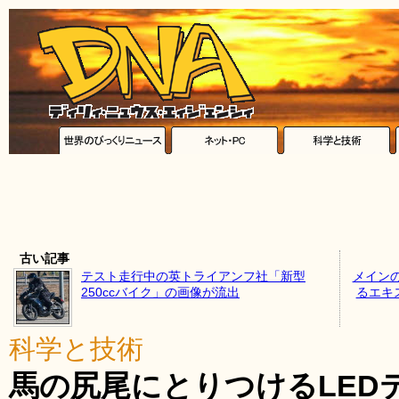
古い記事
テスト走行中の英トライアンフ社「新型
メイン
250ccバイク」の画像が流出
るエキ
科学と技術
馬の尻尾にとりつけるLEDテ