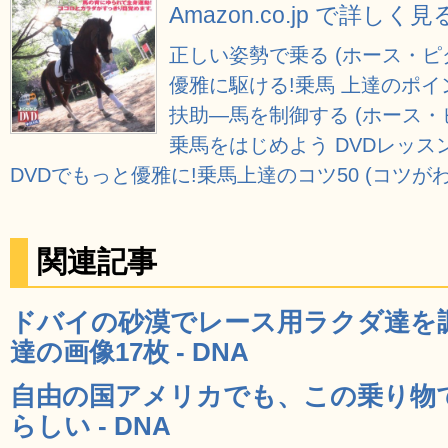
Amazon.co.jp で詳しく見
正しい姿勢で乗る (ホース・ピ
優雅に駆ける!乗馬 上達のポイン
扶助―馬を制御する (ホース・
乗馬をはじめよう DVDレッス
DVDでもっと優雅に!乗馬上達のコツ50 (コツがわ
関連記事
ドバイの砂漠でレース用ラクダ達を
達の画像17枚 - DNA
自由の国アメリカでも、この乗り物
らしい - DNA