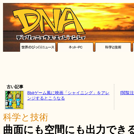
古い記事
8bitゲーム風に映画「シャイニング」をアレ
[閲覧
ンジするとこうなる
科学と技術
曲面にも空間にも出力できる