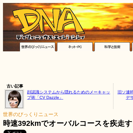
古い記事
顔認識システムから隠れるためのメーキャッ
旧ソ連
プ術「CV Dazzle」
デ
世界のびっくりニュース
時速392kmでオーバルコースを疾走