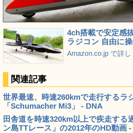
4ch搭載で安定感
ラジコン 自由に操
Amazon.co.jp で
関連記事
世界最速、時速260kmで走行するラ
「Schumacher Mi3」 - DNA
田舎道を時速320km以上で疾走す
ン島TTレース」の2012年のHD動画 - 