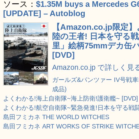
ソース：
$1.35M buys a Mercedes G63
[UPDATE] – Autoblog
【Amazon.co.jp限
陸の王者! 日本を守る
里」絵柄75mmデカ缶バ
[DVD]
Amazon.co.jp で詳しく見
ガールズ&パンツァー IV号戦車D
成品)
よくわかる!海上自衛隊~海上防衛!護衛艦~ [DVD]
よくわかる!航空自衛隊~緊急発進!日本を守る戦闘機~
島田フミカネ THE WORLD WITCHES
島田フミカネ ART WORKS OF STRIKE WITCH