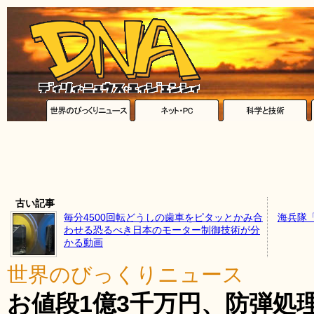
古い記事
毎分4500回転どうしの歯車をピタッとかみ合
海兵隊
わせる恐るべき日本のモーター制御技術が分
かる動画
世界のびっくりニュース
お値段1億3千万円、防弾処