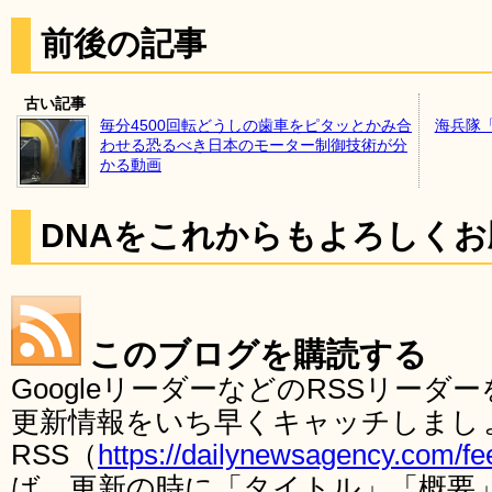
前後の記事
古い記事
毎分4500回転どうしの歯車をピタッとかみ合
海兵隊
わせる恐るべき日本のモーター制御技術が分
かる動画
DNAをこれからもよろしく
このブログを購読する
GoogleリーダーなどのRSSリー
更新情報をいち早くキャッチしまし
RSS（
https://dailynewsagency.com/fe
ば、更新の時に「タイトル」「概要