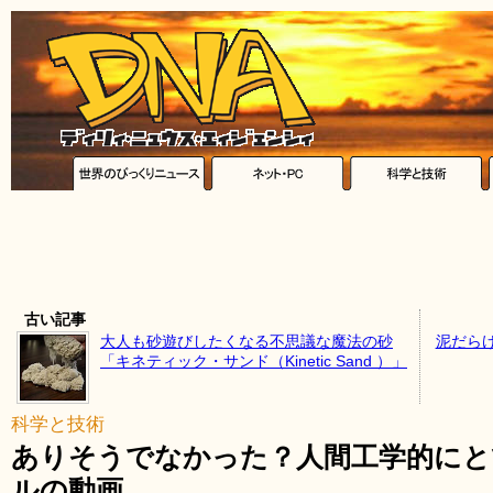
古い記事
大人も砂遊びしたくなる不思議な魔法の砂
泥だら
「キネティック・サンド（Kinetic Sand ）」
科学と技術
ありそうでなかった？人間工学的にと
ルの動画