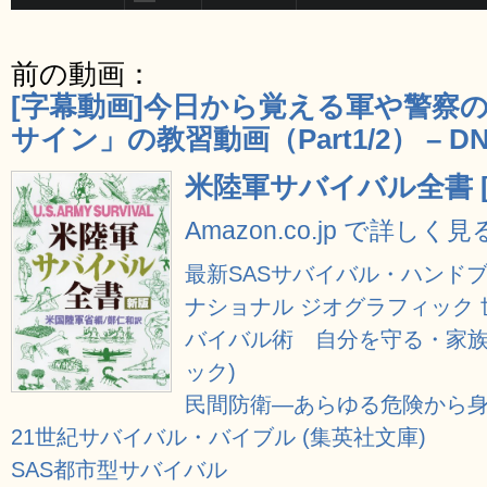
前の動画：
[字幕動画]今日から覚える軍や警察
サイン」の教習動画（Part1/2） – D
米陸軍サバイバル全書 [
Amazon.co.jp で詳しく見
最新SASサバイバル・ハンド
ナショナル ジオグラフィック
バイバル術 自分を守る・家族
ック)
民間防衛―あらゆる危険から
21世紀サバイバル・バイブル (集英社文庫)
SAS都市型サバイバル