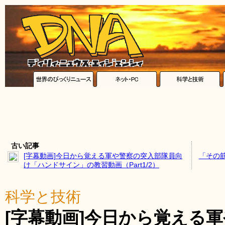
古い記事
[字幕動画]今日から覚える軍や警察の突入部隊員向
「その
け「ハンドサイン」の教習動画（Part1/2）
科学と技術
[字幕動画]今日から覚える