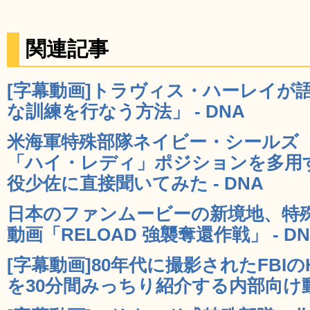
関連記事
[字幕動画]トラヴィス・ハーレイが
な訓練を行なう方法」 - DNA
米海軍特殊部隊ネイビー・シールズ（Na
「ハイ・レディ」ポジションを多用
役少佐に直接聞いてみた - DNA
日本のファンムービーの新境地、特
動画「RELOAD 強襲奪還作戦」 - DN
[字幕動画]80年代に撮影されたFBI
を30分間みっちり紹介する内部向け動画