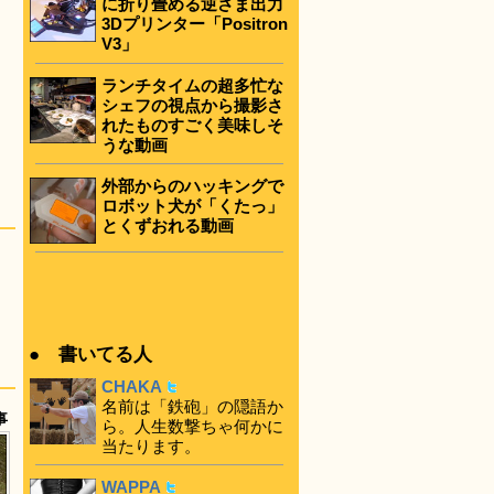
に折り畳める逆さま出力
3Dプリンター「Positron
V3」
ランチタイムの超多忙な
シェフの視点から撮影さ
れたものすごく美味しそ
うな動画
外部からのハッキングで
ロボット犬が「くたっ」
とくずおれる動画
● 書いてる人
CHAKA
名前は「鉄砲」の隠語か
事
ら。人生数撃ちゃ何かに
当たります。
WAPPA