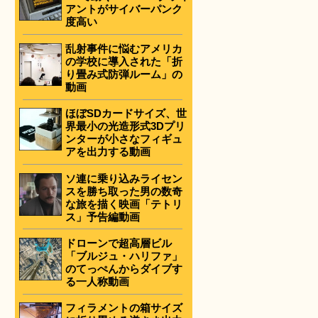
アントがサイバーパンク
度高い
乱射事件に悩むアメリカ
の学校に導入された「折
り畳み式防弾ルーム」の
動画
ほぼSDカードサイズ、世
界最小の光造形式3Dプリ
ンターが小さなフィギュ
アを出力する動画
ソ連に乗り込みライセン
スを勝ち取った男の数奇
な旅を描く映画「テトリ
ス」予告編動画
ドローンで超高層ビル
「ブルジュ・ハリファ」
のてっぺんからダイブす
る一人称動画
フィラメントの箱サイズ