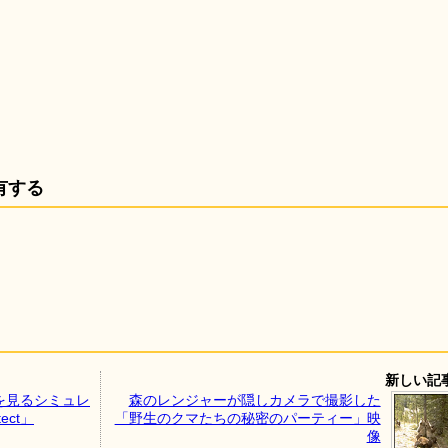
有する
新しい記
を見るシミュレ
森のレンジャーが隠しカメラで撮影した
ect」
「野生のクマたちの秘密のパーティー」映
像