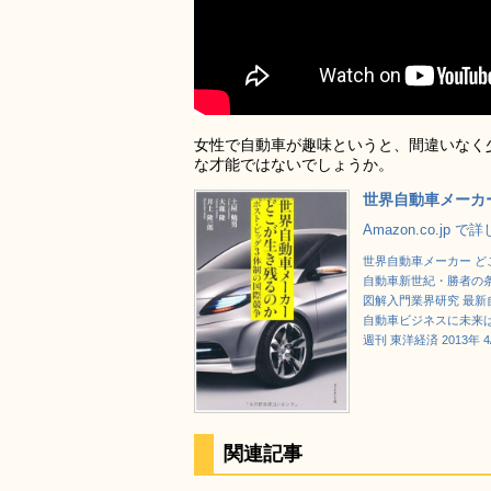
女性で自動車が趣味というと、間違いなく
な才能ではないでしょうか。
世界自動車メーカ
Amazon.co.jp 
世界自動車メーカー ど
自動車新世紀・勝者の
図解入門業界研究 最新自動車業
自動車ビジネスに未来は
週刊 東洋経済 2013年 4/
関連記事