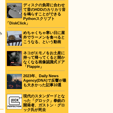
ディスクの負荷に合わせ
て昔のHDDのカリカリ音
を鳴らすことができる
Pythonスクリプト
「DiskClick」
めちゃくちゃ寒い日に屋
み
外でラーメンを食べると
こうなる、という動画
ネコがエモノをお土産に
持って帰ってくると開か
なくなる画像認識式ドア
「Flappie」
2023年、Daily News
Agency(DNA)で反響が最
も大きかった記事10選
現代のスタンダードとな
った「グロック」拳銃の
開発者、ガストン・グロ
ック氏が死去