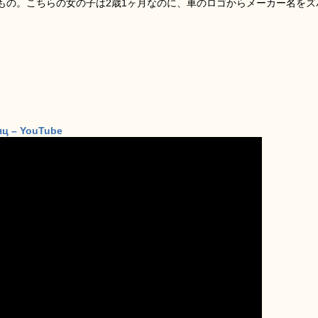
もの。こちらの女の子は2歳1ヶ月なのに、車のロゴからメーカー名をズ
яц – YouTube