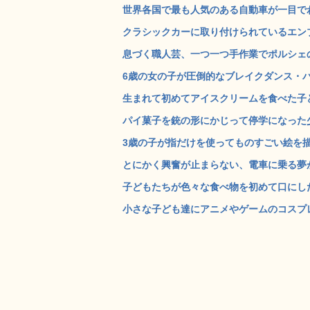
世界各国で最も人気のある自動車が一目でわか
クラシックカーに取り付けられているエンブ
息づく職人芸、一つ一つ手作業でポルシェの
6歳の女の子が圧倒的なブレイクダンス・バト
生まれて初めてアイスクリームを食べた子ど
パイ菓子を銃の形にかじって停学になった少
3歳の子が指だけを使ってものすごい絵を描き
とにかく興奮が止まらない、電車に乗る夢が叶
子どもたちが色々な食べ物を初めて口にした時のスロ
小さな子ども達にアニメやゲームのコスプレを