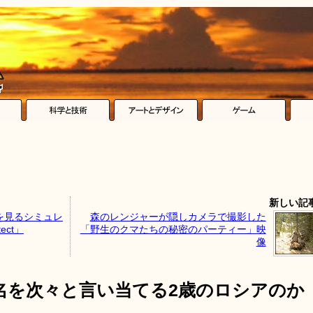
新しい記
を見るシミュレ
森のレンジャーが隠しカメラで撮影した
ect」
「野生のクマたちの秘密のパーティー」映
像
名を次々と言い当てる2歳のロシアのか