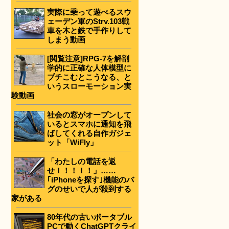
実際に乗って遊べるスウ
ェーデン軍のStrv.103戦
車を木と鉄で手作りして
しまう動画
[閲覧注意]RPG-7を解剖
学的に正確な人体模型に
ブチこむとこうなる、と
いうスローモーション実
験動画
社会の窓がオープンして
いるとスマホに通知を飛
ばしてくれる自作ガジェ
ット「WiFly」
「わたしの電話を返
せ！！！！！」……
｢iPhoneを探す｣機能のバ
グのせいで人が殺到する
家がある
80年代の古いポータブル
PCで動くChatGPTクライ