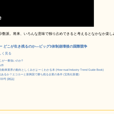
少数派。将来、いろんな意味で独り占めできると考えるとなかなか楽し
ー どこが生き残るのか―ビッグ3体制崩壊後の国際競争
で詳しく見る
こが一番強いのか?
条件
界の動向としくみがよーくわかる本 (How‐nual Industry Trend Guide Book)
あるか？エコカーと新興国で勝ち残る企業の条件 (宝島社新書)
20号 [雑誌]