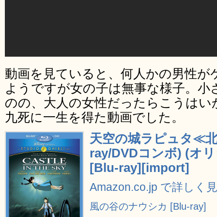
動画を見ていると、何人かの男性が
ようですが女の子は無事な様子。小
のの、大人の女性だったらこうはい
九死に一生を得た動画でした。
天空の城ラピュタ≪北米版
ray/DVDコンボ) 
[Blu-ray][import]
Amazon.co.jp で詳しく
風の谷のナウシカ [Blu-ray]