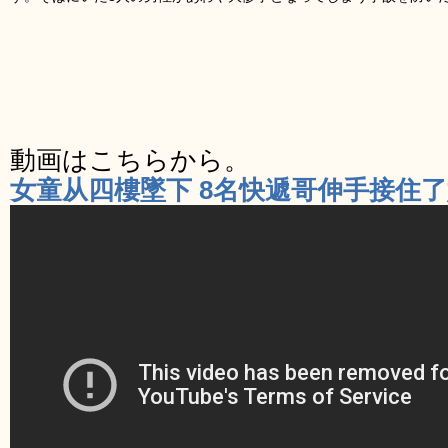
動画はこちらから。
女童从四樓墜下 8名快遞哥伸手接住了她 –