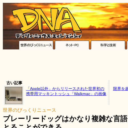
古い記事
「Apple以外」からリリースされた世界初の
限界を
携帯用マッキントッシュ「Walkmac」の画像
世界のびっくりニュース
プレーリードッグはかなり複雑な言語
とることができる