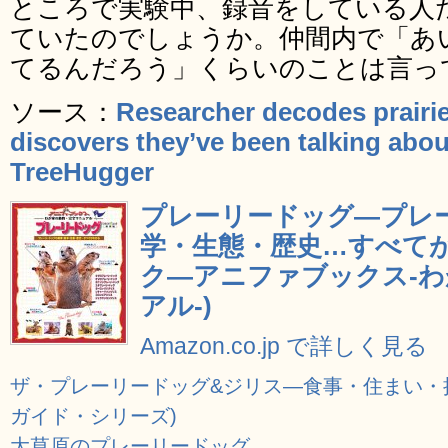
ところで実験中、録音をしている人
ていたのでしょうか。仲間内で「あ
てるんだろう」くらいのことは言っ
ソース：
Researcher decodes prairi
discovers they’ve been talking abou
TreeHugger
プレーリードッグ―プレ
学・生態・歴史…すべてが
ク―アニファブックス-
アル-)
Amazon.co.jp で詳しく見る
ザ・プレーリードッグ&ジリス―食事・住まい・
ガイド・シリーズ)
大草原のプレーリードッグ