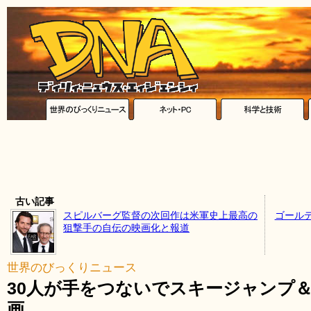
古い記事
スピルバーグ監督の次回作は米軍史上最高の
ゴール
狙撃手の自伝の映画化と報道
世界のびっくりニュース
30人が手をつないでスキージャンプ
画