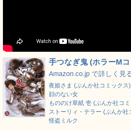
手つなぎ鬼 (ホラーMコ
Amazon.co.jp で詳しく見
夜姫さま (ぶんか社コミックス)
顔のない女
もののけ草紙 壱 (ぶんか社コミ
ストーリィ・テラー (ぶんか社
怪盗ミルク