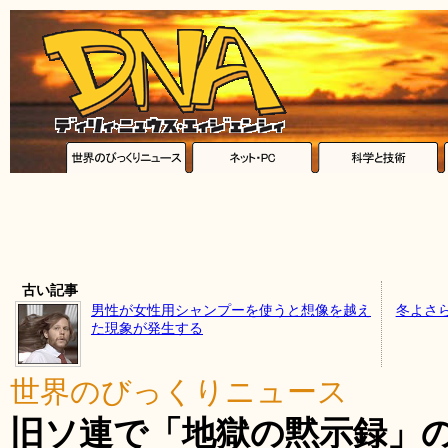
古い記事
男性が女性用シャンプーを使うと想像を越え
冬よさ
た現象が発生する
世界のびっくりニュース
旧ソ連で「地獄の黙示録」