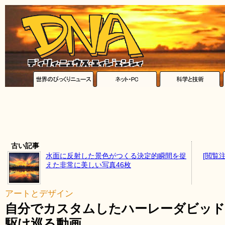
古い記事
水面に反射した景色がつくる決定的瞬間を捉
[閲覧
えた非常に美しい写真46枚
アートとデザイン
自分でカスタムしたハーレーダビッ
駆け巡る動画