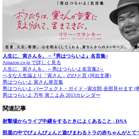
人生に、寅さんを。 ~『男はつらいよ』名言集~
Amazon.co.jp で詳しく見る
人生に、寅さんを。～男はつらいよ名言集2～
ヘタな人生論より「寅さん」のひと言 (河出文庫)
男はつらいよ 寅さん発言集
男はつらいよ パーフェクト・ガイド ~寅次郎 全部見せます (
男はつらいよ 万年 寅こよみ 2013カレンダー
関連記事
射撃場からライブ中継をするときによくあること - DNA
部屋の中でぴょんぴょんと遊びまわるトラの赤ちゃんがとてつも