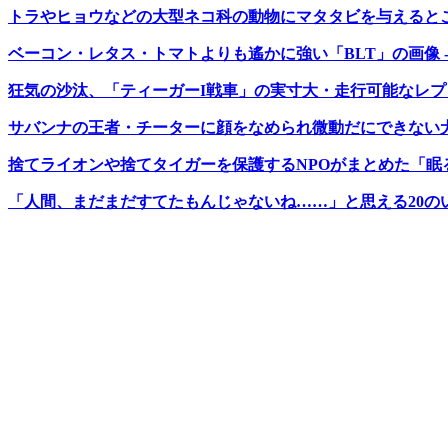
トラやヒョウなどの大型ネコ科の動物にマタタビを与えるとこう
ベーコン・レタス・トマトよりも遙かに強い「BLT」の画像 - 
狂気の沙汰、「ティーガーI戦車」の実寸大・走行可能なレプリカ
サバンナの王者・チーターに顔をなめられ微動だにできない犬の
捨てライオンや捨てタイガーを保護するNPOがまとめた「眠るネ
「人間、まだまだすてたもんじゃないね……」と思える20のいい