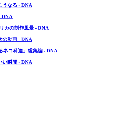
なる - DNA
DNA
の制作風景 - DNA
動画 - DNA
コ科達」総集編 - DNA
瞬間 - DNA