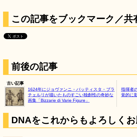
この記事をブックマーク／共
前後の記事
古い記事
1624年にジョヴァンニ・バッティスタ・ブラ
指揮者
チェルリが描いたものすごい独創性の奇妙な
覚的に
画集「Bizzarie di Varie Figure」
DNAをこれからもよろしく