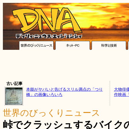
古い記事
本能がヤバいと告げるスリル満点の「つり
大物俳
橋」の画像いろいろ
作映画
世界のびっくりニュース
峠でクラッシュするバイク