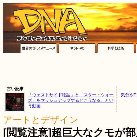
古い記事
「ウェストサイド物語」と「スター・ウォー
気分やT
ズ」をマッシュアップするとこうなる、とい
う動画
アートとデザイン
[閲覧注意]超巨大なクモが