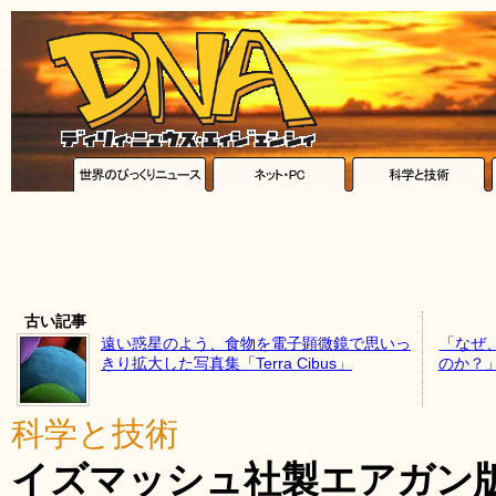
古い記事
遠い惑星のよう、食物を電子顕微鏡で思いっ
「なぜ、
きり拡大した写真集「Terra Cibus」
のか？
科学と技術
イズマッシュ社製エアガン版「