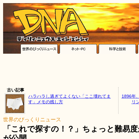
古い記事
ハラハラし過ぎてよくない「ここ壊れてま
1896
す」メモの残し方
リ
世界のびっくりニュース
「これで探すの！？」ちょっと難易度
が公開